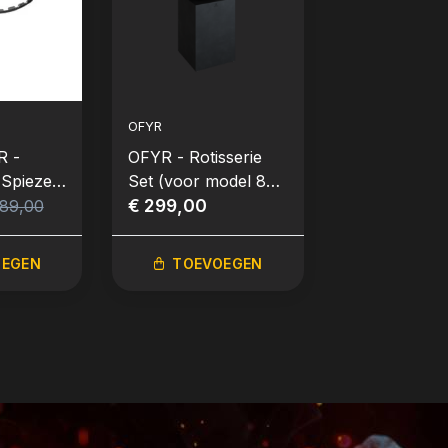
OFYR
OFYR
R -
OFYR - Rotisserie
OFYR - Grill
 Spiezen
Set (voor model 85
85
en 100)
€ 299,00
€ 215,00
 89,00
OEGEN
TOEVOEGEN
TOEVO