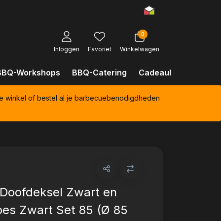
0
Inloggen
Favoriet
Winkelwagen
BBQ-Workshops
BBQ-Catering
Cadeaubonnen
Kl
e winkel of bestel al je barbecuebenodigdheden
Doofdeksel Zwart en
es Zwart Set 85 (Ø 85