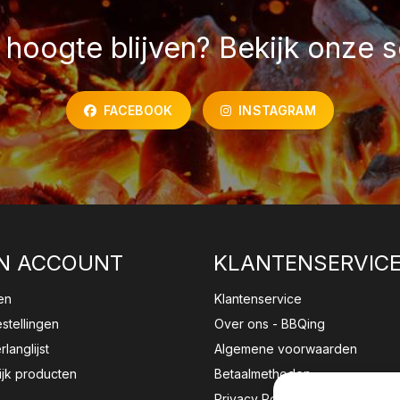
hoogte blijven? Bekijk onze s
FACEBOOK
INSTAGRAM
N ACCOUNT
KLANTENSERVIC
en
Klantenservice
estellingen
Over ons - BBQing
rlanglijst
Algemene voorwaarden
ijk producten
Betaalmethoden
Privacy Policy