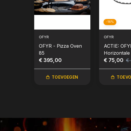
-16%
OFYR
OFYR
OFYR - Pizza Oven
ACTIE: OFY
85
Horizontale
€ 395,00
Ring 85
€ 75,00
€
TOEVOEGEN
TOEV