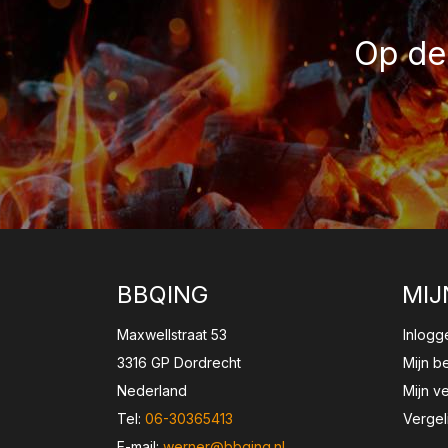
Op de 
BBQING
MIJ
Maxwellstraat 53
Inlogg
3316 GP Dordrecht
Mijn b
Nederland
Mijn ve
Tel:
06-30365413
Vergel
E-mail:
werner@bbqing.nl