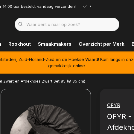
r 14:00 uur besteld, vandaag verzonden!
Ruim assortiment!
n
Rookhout
Smaakmakers
Overzicht per Merk
htsteden, Zuid-Holland-Zuid en de Hoekse Waard! Kom langs in onz
gemakkelijk online.
l Zwart en Afdekhoes Zwart Set 85 (Ø 85 cm)
OFYR
OFYR - 
Afdekho