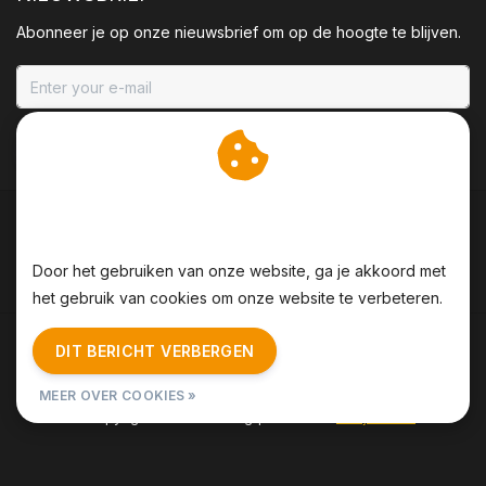
Abonneer je op onze nieuwsbrief om op de hoogte te blijven.
ABONNEER
Wij slaan cookies op om
onze website te verbeteren.
Door het gebruiken van onze website, ga je akkoord met
het gebruik van cookies om onze website te verbeteren.
Algemene voorwaarden
|
Disclaimer
|
Privacy Policy
|
DIT BERICHT VERBERGEN
Sitemap
|
RSS Feed
MEER OVER COOKIES »
© Copyright 2026 - BBQing | Realisatie
InStijl Media