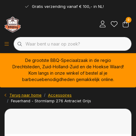
Gratis verzending vanaf € 100,- in NL!
0
De grootste BBQ-Speciaalzaak in de regio
Drechtsteden, Zuid-Holland-Zuid en de Hoekse Waard!
Kom langs in onze winkel of bestel al je
barbecuebenodigdheden gemakkelijk online.
Terug naar home
Accessoires
Feuerhand - Stormlamp 276 Antraciet Grijs