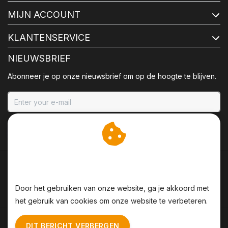
MIJN ACCOUNT
KLANTENSERVICE
NIEUWSBRIEF
Abonneer je op onze nieuwsbrief om op de hoogte te blijven.
ABONNEER
Wij slaan cookies op om
onze website te verbeteren.
Door het gebruiken van onze website, ga je akkoord met
het gebruik van cookies om onze website te verbeteren.
Algemene voorwaarden
|
Disclaimer
|
Privacy Policy
|
DIT BERICHT VERBERGEN