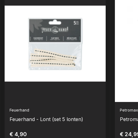
Feuerhand
Petroma
Feuerhand - Lont (set 5 lonten)
Petrom
€ 4,90
€ 24,9