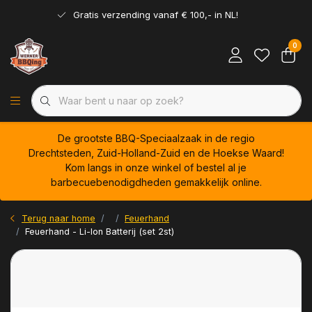
Gratis verzending vanaf € 100,- in NL!
0
De grootste BBQ-Speciaalzaak in de regio
Drechtsteden, Zuid-Holland-Zuid en de Hoekse Waard!
Kom langs in onze winkel of bestel al je
barbecuebenodigdheden gemakkelijk online.
Terug naar home
Feuerhand
Feuerhand - Li-Ion Batterij (set 2st)