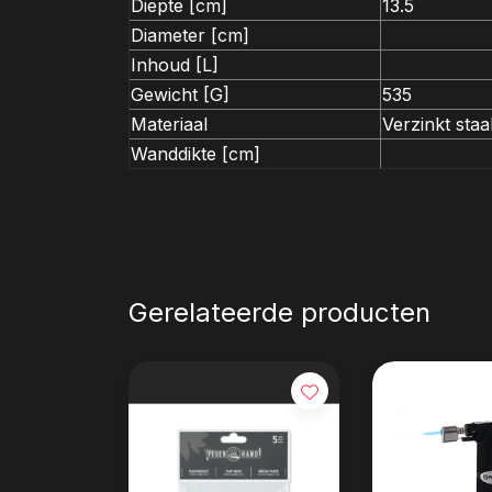
Diepte [cm]
13.5
Diameter [cm]
Inhoud [L]
Gewicht [G]
535
Materiaal
Verzinkt sta
Wanddikte [cm]
Gerelateerde producten