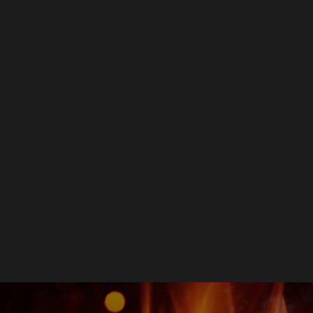
Feuerhand
 LED
Feuerhand - Li-Ion
76 Zink
Batterij (set 2st)
€ 19,90
EGEN
TOEVOEGEN