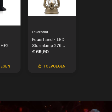
Feuerhand
Feuerhand
Feuerhand - LED
Feuerhand -
 HF2
Stormlamp 276
Stormlamp 2
Brons
€ 69,90
€ 59,90
OEGEN
TOEVOEGEN
TOEVO