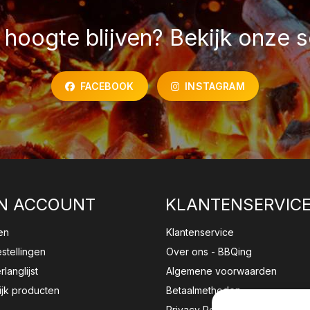
hoogte blijven? Bekijk onze s
FACEBOOK
INSTAGRAM
N ACCOUNT
KLANTENSERVIC
en
Klantenservice
estellingen
Over ons - BBQing
rlanglijst
Algemene voorwaarden
ijk producten
Betaalmethoden
Privacy Policy