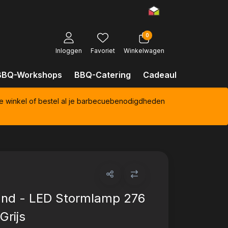
0
Inloggen
Favoriet
Winkelwagen
BBQ-Workshops
BBQ-Catering
Cadeaubonnen
Kl
e winkel of bestel al je barbecuebenodigdheden
and - LED Stormlamp 276
Grijs