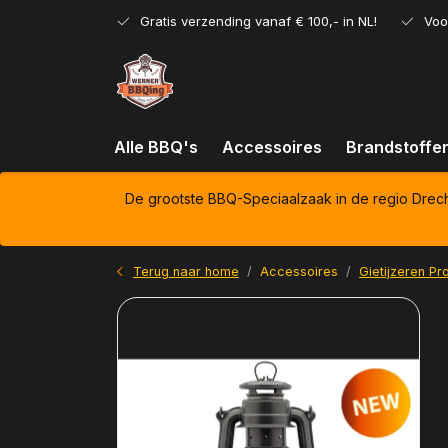
Gratis verzending vanaf € 100,- in NL!
Voo
Alle BBQ's
Accessoires
Brandstoffe
De grootste BBQ-Speciaalzaak in de regio Drec
Terug naar home
Accessoires
Gietijzeren Pr