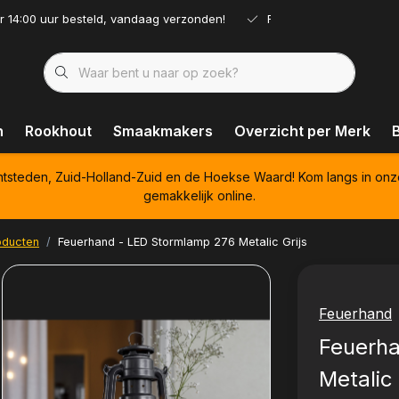
r 14:00 uur besteld, vandaag verzonden!
Ruim assortiment!
n
Rookhout
Smaakmakers
Overzicht per Merk
htsteden, Zuid-Holland-Zuid en de Hoekse Waard! Kom langs in onz
gemakkelijk online.
oducten
Feuerhand - LED Stormlamp 276 Metalic Grijs
Feuerhand
Feuerh
Metalic 