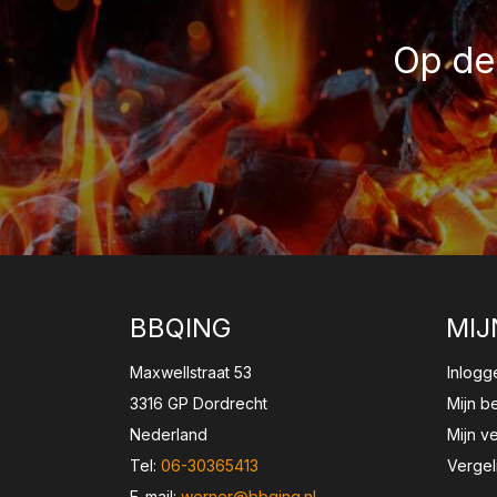
Op de 
BBQING
MIJ
Maxwellstraat 53
Inlogg
3316 GP Dordrecht
Mijn b
Nederland
Mijn ve
Tel:
06-30365413
Vergel
E-mail:
werner@bbqing.nl