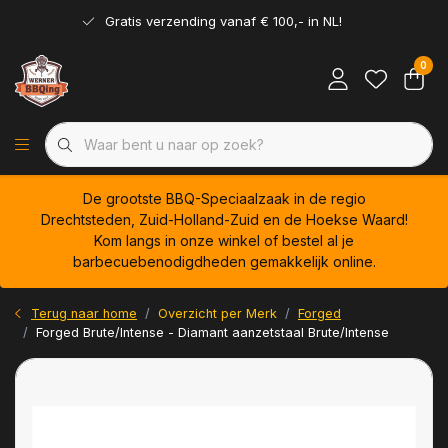
Gratis verzending vanaf € 100,- in NL!
0
De grootste BBQ-Speciaalzaak in de regio
Drechtsteden, Zuid-Holland-Zuid en de Hoekse Waard!
Kom langs in onze winkel of bestel al je
barbecuebenodigdheden gemakkelijk online.
Terug naar home
Overzicht per Merk
Forged
Forged Brute/Intense - Diamant aanzetstaal Brute/Intense