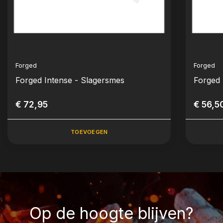
Forged
Forged
Forged Intense - Slagersmes
Forged
€ 72,95
€ 56,5
TOEVOEGEN
Op de hoogte blijven?