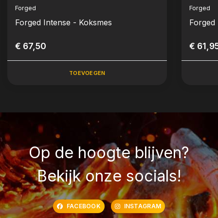
Forged
Forged
Forged Intense - Koksmes
Forged 
€ 67,50
€ 61,9
TOEVOEGEN
Op de hoogte blijven?
Bekijk onze socials!
FACEBOOK
INSTAGRAM