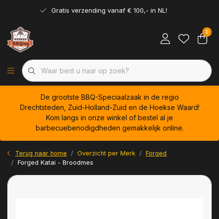
Gratis verzending vanaf € 100,- in NL!
0
De grootste BBQ-Speciaalzaak in de regio
Drechtsteden, Zuid-Holland-Zuid en de Hoekse Waard!
Kom langs in onze winkel of bestel al je
barbecuebenodigdheden gemakkelijk online.
Terug naar home
Overzicht per Merk
Forged
Forged Katai - Broodmes