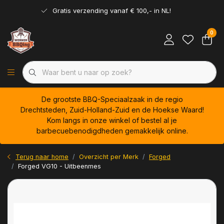
Gratis verzending vanaf € 100,- in NL!
0
De grootste BBQ-Speciaalzaak in de regio
Drechtsteden, Zuid-Holland-Zuid en de Hoekse Waard!
Kom langs in onze winkel of bestel al je
barbecuebenodigdheden gemakkelijk online.
Terug naar home
Overzicht per Merk
Forged
Forged VG10 - Uitbeenmes