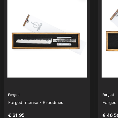
Forged
Forged
Forged Intense - Broodmes
Forged 
€ 61,95
€ 46,5