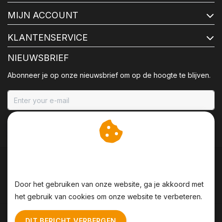
MIJN ACCOUNT
KLANTENSERVICE
NIEUWSBRIEF
Abonneer je op onze nieuwsbrief om op de hoogte te blijven.
ABONNEER
Wij slaan cookies op om
onze website te verbeteren.
Door het gebruiken van onze website, ga je akkoord met
het gebruik van cookies om onze website te verbeteren.
Algemene voorwaarden
|
Disclaimer
|
Privacy Policy
|
DIT BERICHT VERBERGEN