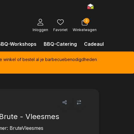
0
Inloggen
Favoriet
Winkelwagen
BBQ-Workshops
BBQ-Catering
Cadeaubonnen
Kl
e winkel of bestel al je barbecuebenodigdheden
Brute - Vleesmes
mer:
BruteVleesmes