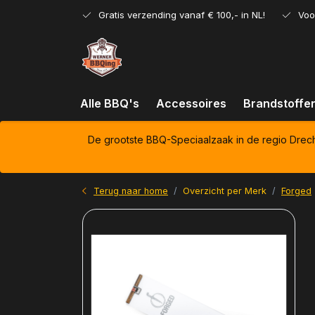
Gratis verzending vanaf € 100,- in NL!
Voo
Alle BBQ's
Accessoires
Brandstoffe
De grootste BBQ-Speciaalzaak in de regio Drec
Terug naar home
Overzicht per Merk
Forged