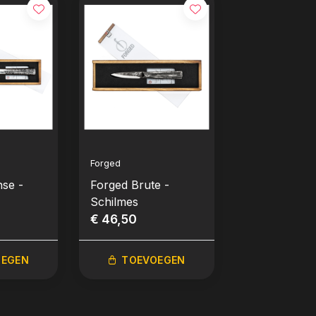
Forged
Forged
nse -
Forged Brute -
Forged Brute
Schilmes
delig: koksm
€ 46,50
hakbijl en un
€ 159,95
mes
OEGEN
TOEVOEGEN
TOEVO