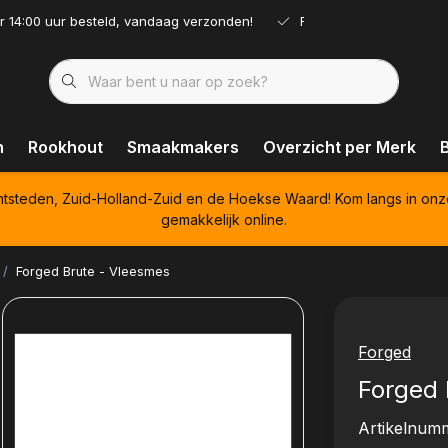
r 14:00 uur besteld, vandaag verzonden!
Ruim assortiment!
n
Rookhout
Smaakmakers
Overzicht per Merk
htsteden, Zuid-Holland-Zuid en de Hoekse Waard! Kom langs in onz
gemakkelijk online.
Forged Brute - Vleesmes
Forged
Forged 
Artikelnum