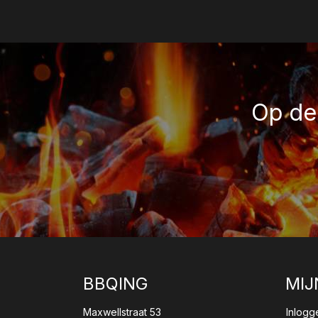
Op de 
BBQING
MIJ
Maxwellstraat 53
Inlogg