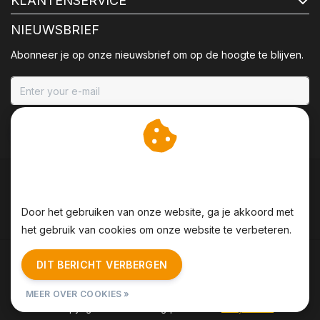
KLANTENSERVICE
NIEUWSBRIEF
Abonneer je op onze nieuwsbrief om op de hoogte te blijven.
ABONNEER
Wij slaan cookies op om
onze website te verbeteren.
Door het gebruiken van onze website, ga je akkoord met
het gebruik van cookies om onze website te verbeteren.
Algemene voorwaarden
|
Disclaimer
|
Privacy Policy
|
DIT BERICHT VERBERGEN
Sitemap
|
RSS Feed
MEER OVER COOKIES »
© Copyright 2026 - BBQing | Realisatie
InStijl Media