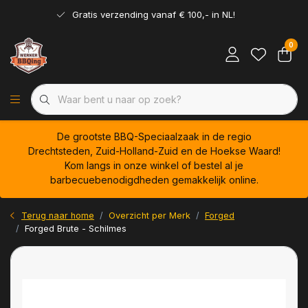
Gratis verzending vanaf € 100,- in NL!
0
De grootste BBQ-Speciaalzaak in de regio
Drechtsteden, Zuid-Holland-Zuid en de Hoekse Waard!
Kom langs in onze winkel of bestel al je
barbecuebenodigdheden gemakkelijk online.
Terug naar home
Overzicht per Merk
Forged
Forged Brute - Schilmes