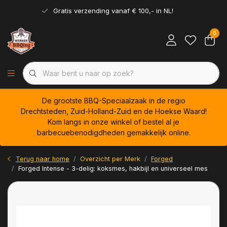
Gratis verzending vanaf € 100,- in NL!
0
De grootste BBQ-Speciaalzaak in de regio
Drechtsteden, Zuid-Holland-Zuid en de Hoekse Waard!
Kom langs in onze winkel of bestel al je
barbecuebenodigdheden gemakkelijk online.
Terug naar home
Overzicht per Merk
Forged
Forged Intense - 3-delig: koksmes, hakbijl en universeel mes