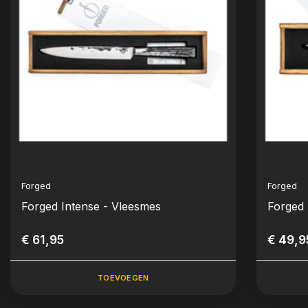
Forged
Forged
Forged Intense - Vleesmes
Forged 
€ 61,95
€ 49,9
TOEVOEGEN