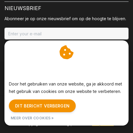
NIEUWSBRIEF
Abonneer je op onze nieuwsbrief om op de hoogte te blijven.
ABONNEER
Wij slaan cookies op om
onze website te verbeteren.
Door het gebruiken van onze website, ga je akkoord met
het gebruik van cookies om onze website te verbeteren.
Algemene voorwaarden
|
Disclaimer
|
Privacy Policy
|
DIT BERICHT VERBERGEN
Sitemap
|
RSS Feed
MEER OVER COOKIES »
© Copyright 2026 - BBQing | Realisatie
InStijl Media