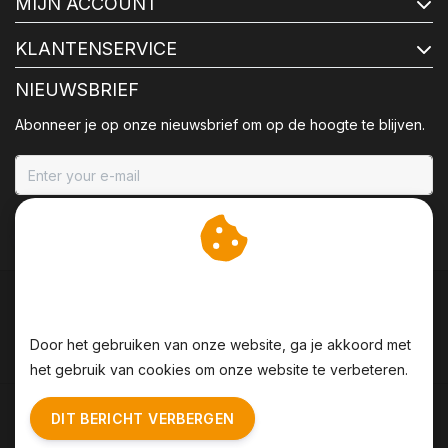
MIJN ACCOUNT
KLANTENSERVICE
NIEUWSBRIEF
Abonneer je op onze nieuwsbrief om op de hoogte te blijven.
ABONNEER
Wij slaan cookies op om
onze website te verbeteren.
Door het gebruiken van onze website, ga je akkoord met
het gebruik van cookies om onze website te verbeteren.
Algemene voorwaarden
|
Disclaimer
|
Privacy Policy
|
DIT BERICHT VERBERGEN
Sitemap
|
RSS Feed