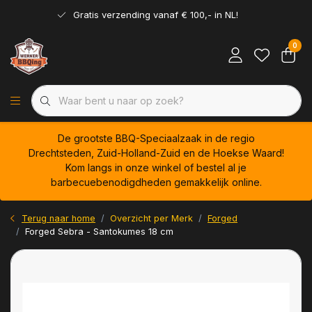
Gratis verzending vanaf € 100,- in NL!
0
De grootste BBQ-Speciaalzaak in de regio
Drechtsteden, Zuid-Holland-Zuid en de Hoekse Waard!
Kom langs in onze winkel of bestel al je
barbecuebenodigdheden gemakkelijk online.
Terug naar home
Overzicht per Merk
Forged
Forged Sebra - Santokumes 18 cm