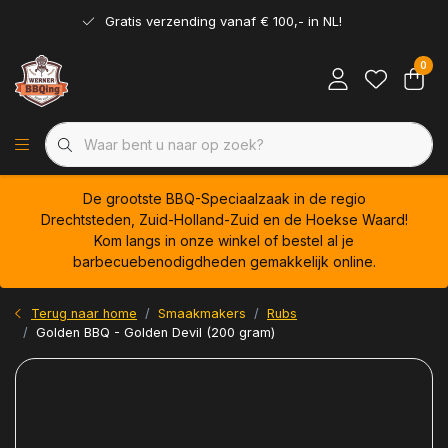
Gratis verzending vanaf € 100,- in NL!
0
De grootste BBQ-Speciaalzaak in de regio
Drechtsteden, Zuid-Holland-Zuid en de Hoekse Waard!
Kom langs in onze winkel of bestel al je
barbecuebenodigdheden gemakkelijk online.
Terug naar home
Smaakmakers
Rubs
Golden BBQ - Golden Devil (200 gram)