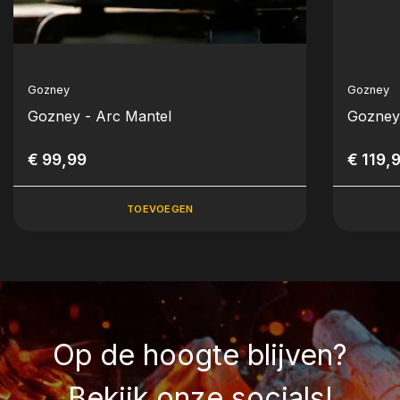
Gozney
Gozney
Gozney - Arc Mantel
Gozney
€ 99,99
€ 119,
TOEVOEGEN
Op de hoogte blijven?
Bekijk onze socials!