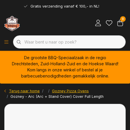
Gratis verzending vanaf € 100,- in NL!
0
De grootste BBQ-Speciaalzaak in de regio
Drechtsteden, Zuid-Holland-Zuid en de Hoekse Waard!
Kom langs in onze winkel of bestel al je
barbecuebenodigdheden gemakkelijk online.
Terug naar home
Gozney Pizza Ovens
Gozney - Arc (Arc + Stand Cover) Cover Full Length