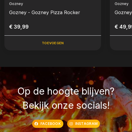
Gozney
Gozney
Gozney - Gozney Pizza Rocker
Gozney
€ 39,99
€ 49,9
TOEVOEGEN
Op de hoogte blijven?
Bekijk onze socials!
FACEBOOK
INSTAGRAM