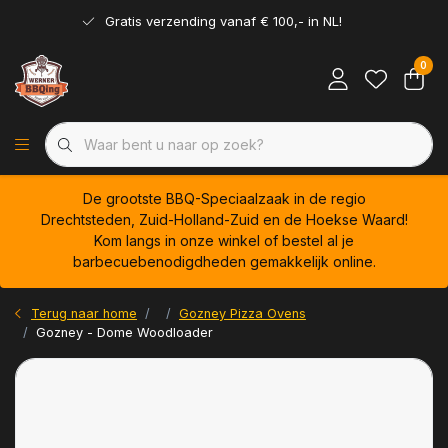
Gratis verzending vanaf € 100,- in NL!
0
De grootste BBQ-Speciaalzaak in de regio
Drechtsteden, Zuid-Holland-Zuid en de Hoekse Waard!
Kom langs in onze winkel of bestel al je
barbecuebenodigdheden gemakkelijk online.
Terug naar home
Gozney Pizza Ovens
Gozney - Dome Woodloader