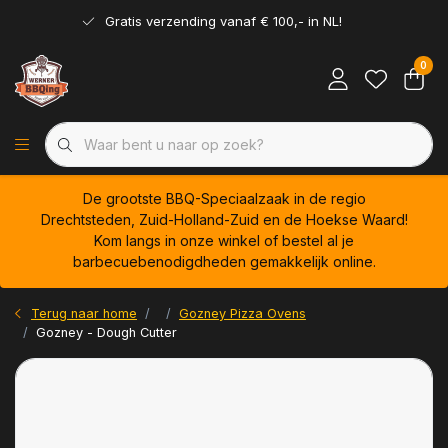
Gratis verzending vanaf € 100,- in NL!
0
De grootste BBQ-Speciaalzaak in de regio
Drechtsteden, Zuid-Holland-Zuid en de Hoekse Waard!
Kom langs in onze winkel of bestel al je
barbecuebenodigdheden gemakkelijk online.
Terug naar home
Gozney Pizza Ovens
Gozney - Dough Cutter