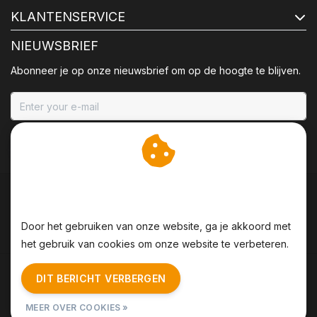
KLANTENSERVICE
NIEUWSBRIEF
Abonneer je op onze nieuwsbrief om op de hoogte te blijven.
ABONNEER
Wij slaan cookies op om
onze website te verbeteren.
Door het gebruiken van onze website, ga je akkoord met
het gebruik van cookies om onze website te verbeteren.
Algemene voorwaarden
|
Disclaimer
|
Privacy Policy
|
DIT BERICHT VERBERGEN
Sitemap
|
RSS Feed
MEER OVER COOKIES »