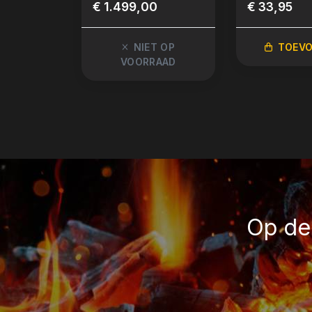
Kamado
€ 1.499,00
€ 33,95
NIET OP
TOEV
VOORRAAD
Op de 