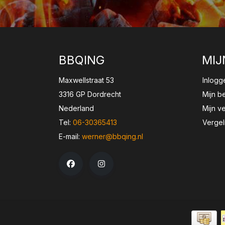
BBQING
MIJ
Maxwellstraat 53
Inlogg
3316 GP Dordrecht
Mijn b
Nederland
Mijn ve
Tel:
06-30365413
Vergel
E-mail:
werner@bbqing.nl