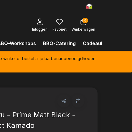
0
Inloggen
Favoriet
Winkelwagen
BBQ-Workshops
BBQ-Catering
Cadeaubonnen
Kl
e winkel of bestel al je barbecuebenodigdheden
ru - Prime Matt Black -
t Kamado