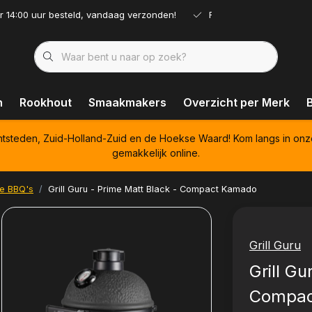
r 14:00 uur besteld, vandaag verzonden!
Ruim assortiment!
n
Rookhout
Smaakmakers
Overzicht per Merk
htsteden, Zuid-Holland-Zuid en de Hoekse Waard! Kom langs in onz
gemakkelijk online.
le BBQ's
Grill Guru - Prime Matt Black - Compact Kamado
Grill Guru
Grill Gu
Compac