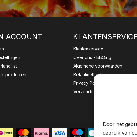
N ACCOUNT
KLANTENSERVIC
en
Klantenservice
estellingen
Over ons - BBQing
rlanglijst
Algemene voorwaarden
ijk producten
Betaalmethoden
Privacy Policy
Verzenden & retourneren
Wij sla
website 
Door het gebru
gebruik van co