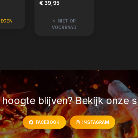
€ 39,95
€ 46,95
OEGEN
NIET OP
NIET
VOORRAAD
VOORR
hoogte blijven? Bekijk onze s
FACEBOOK
INSTAGRAM