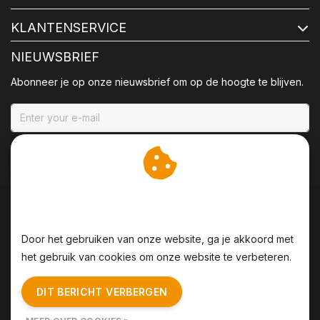
KLANTENSERVICE
NIEUWSBRIEF
Abonneer je op onze nieuwsbrief om op de hoogte te blijven.
ABONNEER
Wij slaan cookies op om
onze website te verbeteren.
Door het gebruiken van onze website, ga je akkoord met
het gebruik van cookies om onze website te verbeteren.
Algemene voorwaarden
|
Disclaimer
|
Privacy Policy
|
DIT BERICHT VERBERGEN
Sitemap
|
RSS Feed