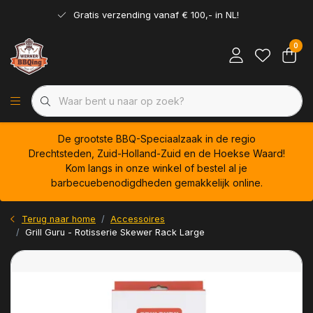
Gratis verzending vanaf € 100,- in NL!
0
De grootste BBQ-Speciaalzaak in de regio
Drechtsteden, Zuid-Holland-Zuid en de Hoekse Waard!
Kom langs in onze winkel of bestel al je
barbecuebenodigdheden gemakkelijk online.
Terug naar home
Accessoires
Grill Guru - Rotisserie Skewer Rack Large