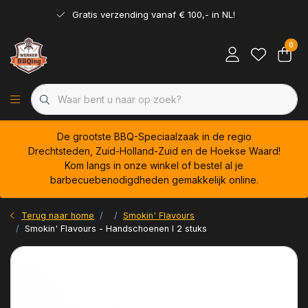
Gratis verzending vanaf € 100,- in NL!
0
De grootste BBQ-Speciaalzaak in de regio
Drechtsteden, Zuid-Holland-Zuid en de Hoekse Waard!
Kom langs in onze winkel of bestel al je
barbecuebenodigdheden gemakkelijk online.
Terug naar home
Smokin' Flavours
Smokin' Flavours - Handschoenen I 2 stuks