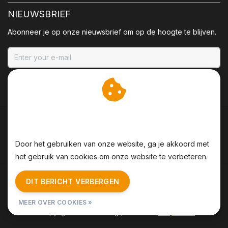
NIEUWSBRIEF
Abonneer je op onze nieuwsbrief om op de hoogte te blijven.
ABONNEER
Wij slaan cookies op om
onze website te verbeteren.
Door het gebruiken van onze website, ga je akkoord met
het gebruik van cookies om onze website te verbeteren.
Algemene voorwaarden
|
Disclaimer
|
Privacy Policy
|
DIT BERICHT VERBERGEN
Sitemap
|
RSS Feed
MEER OVER COOKIES »
© Copyright 2026 - BBQing | Realisatie
InStijl Media