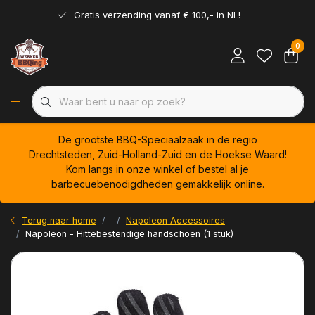
Gratis verzending vanaf € 100,- in NL!
0
De grootste BBQ-Speciaalzaak in de regio
Drechtsteden, Zuid-Holland-Zuid en de Hoekse Waard!
Kom langs in onze winkel of bestel al je
barbecuebenodigdheden gemakkelijk online.
Terug naar home
Napoleon Accessoires
Napoleon - Hittebestendige handschoen (1 stuk)