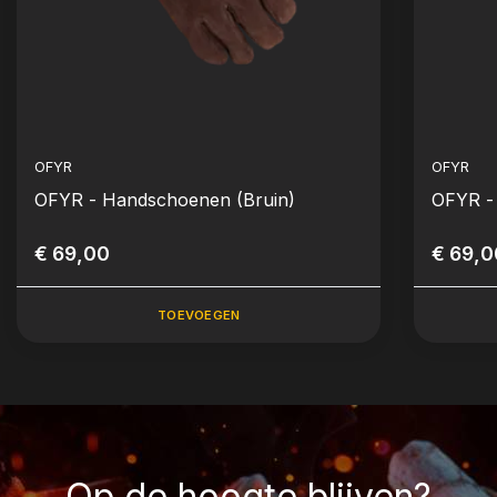
OFYR
OFYR
OFYR - Handschoenen (Bruin)
OFYR -
€ 69,00
€ 69,0
TOEVOEGEN
Op de hoogte blijven?