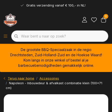
Gratis verzending vanaf € 100,- in NL!
0
De grootste BBQ-Speciaalzaak in de regio
Drechtsteden, Zuid-Holland-Zuid en de Hoekse Waard!
Kom langs in onze winkel of bestel al je
barbecuebenodigdheden gemakkelijk online.
Terug naar home
Accessoires
Napoleon - Inbouwdeur & afvalkast combinatie klein (100x71
cm)