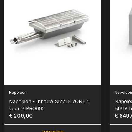
Napoleon
Napoleo
Napoleon - Inbouw SIZZLE ZONE™,
Napoleo
voor BIPRO665
BIB18 
€ 209,00
€ 649
TOEVOEGEN