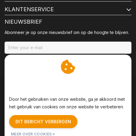
KLANTENSERVICE
NIEUWSBRIEF
Abonneer je op onze nieuwsbrief om op de hoogte te blijven.
ABONNEER
Wij slaan cookies op om
onze website te verbeteren.
Door het gebruiken van onze website, ga je akkoord met
het gebruik van cookies om onze website te verbeteren.
Algemene voorwaarden
|
Disclaimer
|
Privacy Policy
|
DIT BERICHT VERBERGEN
Sitemap
|
RSS Feed
MEER OVER COOKIES »