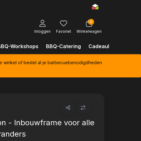
0
Inloggen
Favoriet
Winkelwagen
BBQ-Workshops
BBQ-Catering
Cadeaubonnen
Kl
e winkel of bestel al je barbecuebenodigdheden
n - Inbouwframe voor alle
randers