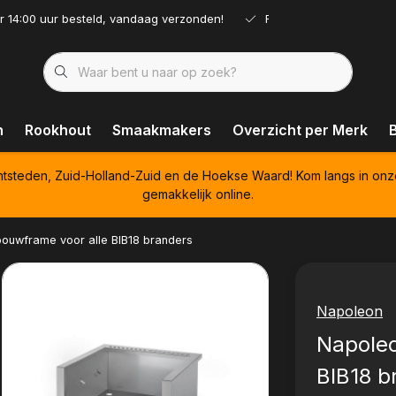
r 14:00 uur besteld, vandaag verzonden!
Ruim assortiment!
n
Rookhout
Smaakmakers
Overzicht per Merk
htsteden, Zuid-Holland-Zuid en de Hoekse Waard! Kom langs in onz
gemakkelijk online.
bouwframe voor alle BIB18 branders
Napoleon
Napoleo
BIB18 b