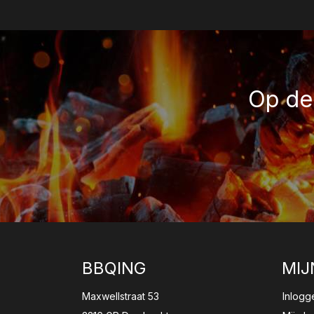
Op de 
BBQING
MIJ
Maxwellstraat 53
Inlogg