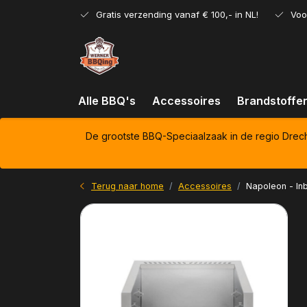
Gratis verzending vanaf € 100,- in NL!
Voo
Alle BBQ's
Accessoires
Brandstoffe
De grootste BBQ-Speciaalzaak in de regio Drec
Terug naar home
Accessoires
Napoleon - In