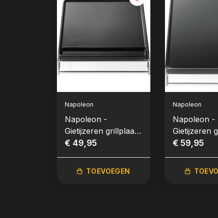
Napoleon
Napoleon
Napoleon -
Napoleon -
Gietijzeren grillplaat
Gietijzeren g
voor de SIZZLE
€ 49,95
voor de SI
€ 59,95
ZONE™ klein
ZONE™ groo
TOEVOEGEN
TOEV