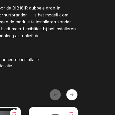
oor de BIB18IR dubbele drop-in
rnuisbrander — is het mogelijk om
egen de module te installeren zonder
edt meer flexibiliteit bij het installeren
dpleeg alstublieft de
anceerde installatie
allatie