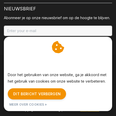
NIEUWSBRIEF
Abonneer je op onze nieuwsbrief om op de hoogte te blijven.
ABONNEER
Wij slaan cookies op om
onze website te verbeteren.
Door het gebruiken van onze website, ga je akkoord met
het gebruik van cookies om onze website te verbeteren.
Algemene voorwaarden
|
Disclaimer
|
Privacy Policy
|
DIT BERICHT VERBERGEN
Sitemap
|
RSS Feed
MEER OVER COOKIES »
© Copyright 2026 - BBQing | Realisatie
InStijl Media