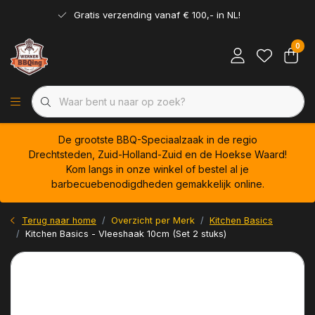
Gratis verzending vanaf € 100,- in NL!
0
De grootste BBQ-Speciaalzaak in de regio
Drechtsteden, Zuid-Holland-Zuid en de Hoekse Waard!
Kom langs in onze winkel of bestel al je
barbecuebenodigdheden gemakkelijk online.
Terug naar home
Overzicht per Merk
Kitchen Basics
Kitchen Basics - Vleeshaak 10cm (Set 2 stuks)