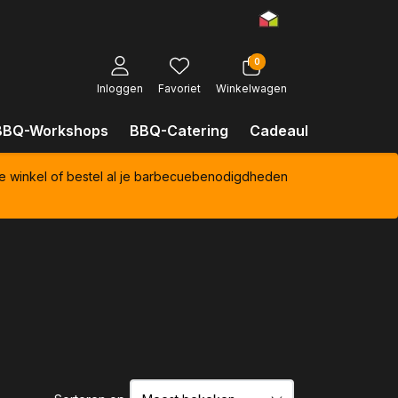
0
Inloggen
Favoriet
Winkelwagen
BBQ-Workshops
BBQ-Catering
Cadeaubonnen
Kl
e winkel of bestel al je barbecuebenodigdheden