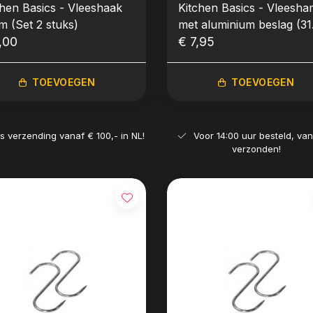
chen Basics - Vleeshaak
Kitchen Basics - Vleesha
m (Set 2 stuks)
met aluminium beslag (31
,00
cm)
€ 7,95
TOEVOEGEN
TOEVOEGEN
is verzending vanaf € 100,- in NL!
Voor 14:00 uur besteld, va
verzonden!