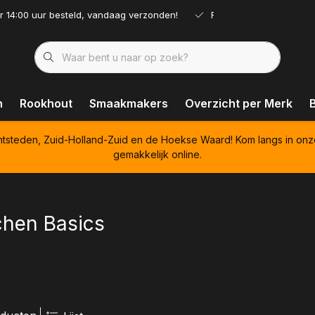
r 14:00 uur besteld, vandaag verzonden!
Ruim assortiment!
n
Rookhout
Smaakmakers
Overzicht per Merk
htsteden, Zuid-Holland-Zuid en de Hoekse Waard! Kom langs in onz
gemakkelijk online.
chen Basics