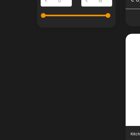
€
€
Kitc