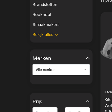
11 pr
Brandstoffen
Rookhout
Smaakmakers
Bekijk alles
Merken
Kitc
Kit
Prijs
Wok
cm)
€ 8