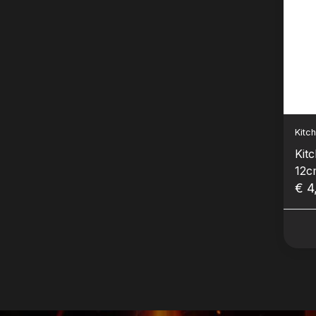
Kitc
Kit
12c
€ 4