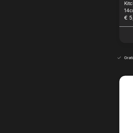
Kit
14c
€ 5
Grat