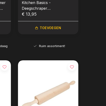
mer
Kitchen Basics -
Deegschraper
(Professioneel)
€ 13,95
TOEVOEGEN
ndaag
Ruim assortiment!