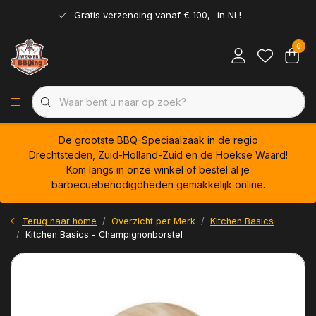
Gratis verzending vanaf € 100,- in NL!
0
De grootste BBQ-Speciaalzaak in de regio
Drechtsteden, Zuid-Holland-Zuid en de Hoekse Waard!
Kom langs in onze winkel of bestel al je
barbecuebenodigdheden gemakkelijk online.
Terug naar home
Overzicht per Merk
Kitchen Basics
Kitchen Basics - Champignonborstel