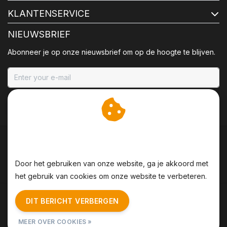
KLANTENSERVICE
NIEUWSBRIEF
Abonneer je op onze nieuwsbrief om op de hoogte te blijven.
ABONNEER
Wij slaan cookies op om
onze website te verbeteren.
Door het gebruiken van onze website, ga je akkoord met
het gebruik van cookies om onze website te verbeteren.
Algemene voorwaarden
|
Disclaimer
|
Privacy Policy
|
DIT BERICHT VERBERGEN
Sitemap
|
RSS Feed
MEER OVER COOKIES »