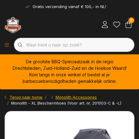
Gratis verzending vanaf € 100,- in NL!
0
De grootste BBQ-Speciaalzaak in de regio
Drechtsteden, Zuid-Holland-Zuid en de Hoekse Waard!
Kom langs in onze winkel of bestel al je
barbecuebenodigdheden gemakkelijk online.
Terug naar home
Monolith Accessoires
Monolith - XL Beschermhoes (Voor art. nr. 201003-C & -L)