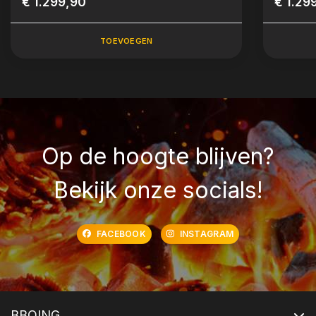
€ 1.299,90
€ 1.29
TOEVOEGEN
Op de hoogte blijven?
Bekijk onze socials!
FACEBOOK
INSTAGRAM
BBQING