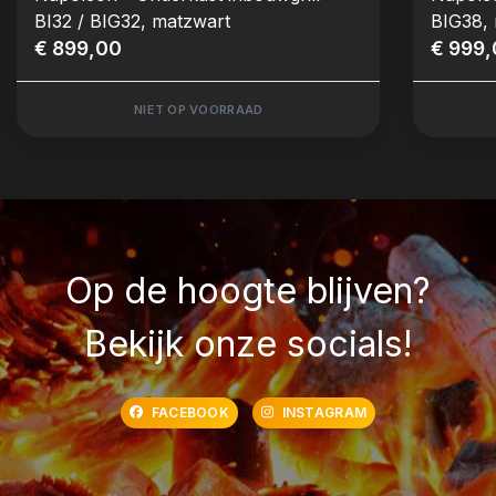
BI32 / BIG32, matzwart
BIG38,
€ 899,00
€ 999
NIET OP VOORRAAD
Op de hoogte blijven?
Bekijk onze socials!
FACEBOOK
INSTAGRAM