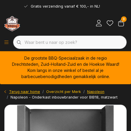
Gratis verzending vanaf € 100,- in NL!
0
De grootste BBQ-Speciaalzaak in de regio
Drechtsteden, Zuid-Holland-Zuid en de Hoekse Waard!
Kom langs in onze winkel of bestel al je
barbecuebenodigdheden gemakkelijk online.
Terug naar home
Overzicht per Merk
Napoleon
Napoleon - Onderkast inbouwbrander voor BIB18, matzwart