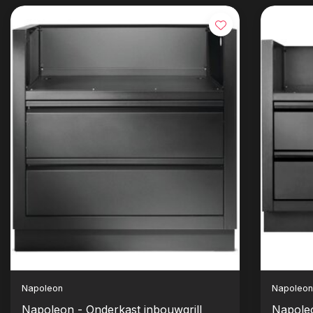
Napoleon
Napoleo
Napoleon - Onderkast inbouwgrill
Napoleo