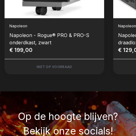
Napoleon
Napoleo
Napoleon - Rogue® PRO & PRO-S
Napole
onderdkast, zwart
draadlo
€ 199,00
€ 129,
NIET OP VOORRAAD
Op de hoogte blijven?
Bekijk onze socials!