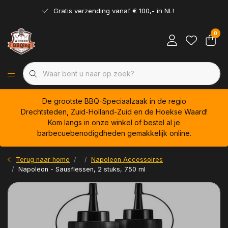
Gratis verzending vanaf € 100,- in NL!
0
De grootste BBQ-Speciaalzaak in de regio
Drechtsteden, Zuid-Holland-Zuid en de Hoekse Waard!
Kom langs in onze winkel of bestel al je
barbecuebenodigdheden gemakkelijk online.
Terug naar home
Napoleon Accessoires
Napoleon - Sausflessen, 2 stuks, 750 ml