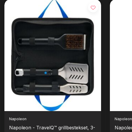
Napoleon
Napoleo
Napoleon - TravelQ™ grillbestekset, 3-
Napoleo