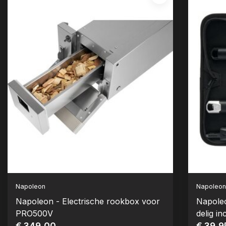
Napoleon
Napoleo
Napoleon - Electrische rookbox voor
Napoleo
PRO500V
delig inc
€ 349,00
€ 39,9