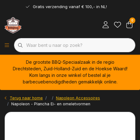
Gratis verzending vanaf € 100,- in NL!
0
De grootste BBQ-Speciaalzaak in de regio
Drechtsteden, Zuid-Holland-Zuid en de Hoekse Waard!
Kom langs in onze winkel of bestel al je
barbecuebenodigdheden gemakkelijk online.
Terug naar home
Napoleon Accessoires
Napoleon - Plancha Ei- en omeletvormen