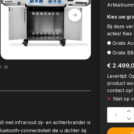
Artikelnum
Kies uw gra
Bij deze ve
acties! Kies 
Gratis Ac
Gratis B
€ 2.499,
Levertijd:
Op
product wo
contact op!
Niet op 
 met infrarood zij- en achterbrander is
uetooth-connectiviteit die u dichter bij
T