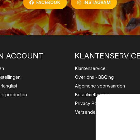
FACEBOOK
INSTAGRAM
N ACCOUNT
KLANTENSERVIC
en
Klantenservice
estellingen
Over ons - BBQing
rlanglijst
Algemene voorwaarden
ijk producten
Betaalmethoden
Privacy Policy
Verzenden & retourneren
Wij sla
website 