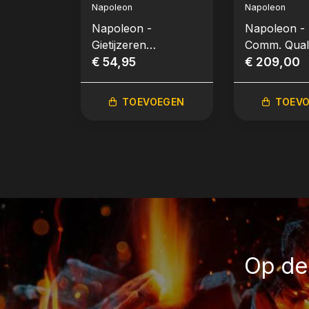
Napoleon
Napoleon
Napoleon -
Napoleon - 
Gietijzeren
Comm. Quali
houtskoolinzetbak
€ 54,95
Prestige® e
€ 209,00
met rookbox
Prestige PR
TOEVOEGEN
TOEV
Op de 