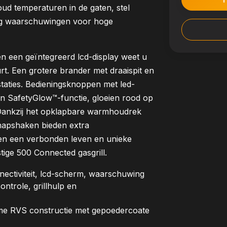
oud temperaturen in de gaten, stel
tvang waarschuwingen voor hoge
 een geïntegreerd lcd-display weet u
eurt. Een grotere brander met draaispit en
staties. Bedieningsknoppen met led-
 en SafetyGlow™-functie, gloeien rood op
t. Dankzij het opklapbare warmhoudrek
chapshaken bieden extra
ren een verbonden leven en unieke
ige 500 Connected gasgrill.
ctiviteit, lcd-scherm, waarschuwing
ntrole, grillhulp en
RVS constructie met gepoedercoate