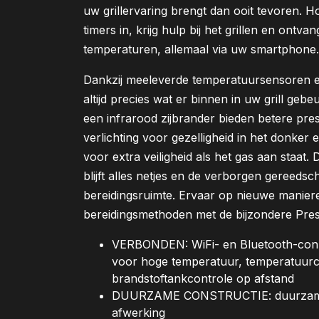
uw grillervaring brengt dan ooit tevoren. H
timers in, krijg hulp bij het grillen en on
temperaturen, allemaal via uw smartphone.
Dankzij meeleverde temperatuursensoren en
altijd precies wat er binnen in uw grill geb
een infrarood zijbrander bieden betere pre
verlichting voor gezelligheid in het donker
voor extra veiligheid als het gas aan staa
blijft alles netjes en de verborgen gereeds
bereidingsruimte. Ervaar op nieuwe manie
bereidingsmethoden met de bijzondere Prest
VERBONDEN: WiFi- en Bluetooth-conne
voor hoge temperatuur, temperatuurco
brandstoftankcontrole op afstand
DUURZAME CONSTRUCTIE: duurzame 
afwerking