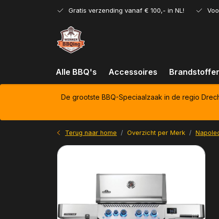
Gratis verzending vanaf € 100,- in NL!
Voo
Alle BBQ's
Accessoires
Brandstoffe
De grootste BBQ-Speciaalzaak in de regio Drec
Terug naar home
Overzicht per Merk
Napole