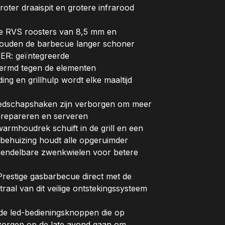
r draaispit en grotere infrarood
VS roosters van 8,5 mm en
houden de barbecue langer schoner
: geïntegreerde
ermd tegen de elementen
g en grillhulp wordt elke maaltijd
edschapshaken zijn verborgen om meer
 prepareren en serveren
houdrek schuift in de grill en een
 behuizing houdt alle opgeruimder
endelbare zwenkwielen voor betere
estige gasbarbecue direct met de
traal van dit veilige ontstekingssysteem
led-bedieningsknoppen die op
 zorgen op de late avond gaan om