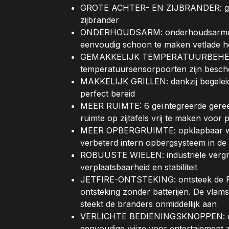
GROTE ACHTER- EN ZIJBRANDER: grote
zijbrander
ONDERHOUDSARM: onderhoudsarme R
eenvoudig schoon te maken vetlade 
GEMAKKELIJK TEMPERATUURBEHEER
temperatuursensorpoorten zijn besch
MAKKELIJK GRILLEN: dankzij begeleidin
perfect bereid
MEER RUIMTE: 6 geïntegreerde gere
ruimte op zijtafels vrij te maken voor
MEER OPBERGRUIMTE: opklapbaar warm
verbeterd intern opbergsysteem in de
ROBUUSTE WIELEN: industriële vergr
verplaatsbaarheid en stabiliteit
JETFIRE-ONTSTEKING: ontsteek de Pr
ontsteking zonder batterijen. De vlams
steekt de branders onmiddellijk aan
VERLICHTE BEDIENINGSKNOPPEN: de 
eenvoudige wijze voor entertainment