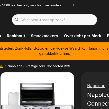
r 14:00 uur besteld, vandaag verzonden!
Ruim assortiment!
n
Rookhout
Smaakmakers
Overzicht per Merk
htsteden, Zuid-Holland-Zuid en de Hoekse Waard! Kom langs in onz
gemakkelijk online.
on
Napoleon - Prestige 500, Connected RVS
Napoleon
Napoleo
Connec