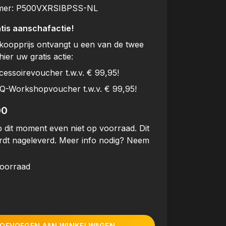
mer:
P500VXRSIBPSS-NL
tis aanschafactie!
rkoopprijs ontvangt u een van de twee
hier uw gratis actie:
cessoirevoucher t.w.v. € 99,95!
BQ-Workshopvoucher t.w.v. € 99,95!
00
 dit moment even niet op voorraad. Dit
rdt nageleverd. Meer info nodig? Neem
voorraad
OEVOEGEN AAN WINKELWAGEN