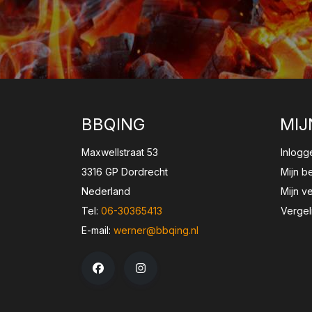
BBQING
MIJ
Maxwellstraat 53
Inlogg
3316 GP Dordrecht
Mijn b
Nederland
Mijn ve
Tel:
06-30365413
Vergel
E-mail:
werner@bbqing.nl