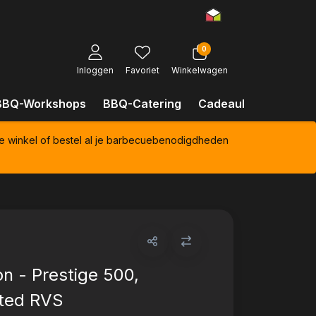
0
Inloggen
Favoriet
Winkelwagen
BBQ-Workshops
BBQ-Catering
Cadeaubonnen
Kl
e winkel of bestel al je barbecuebenodigdheden
n - Prestige 500,
ted RVS