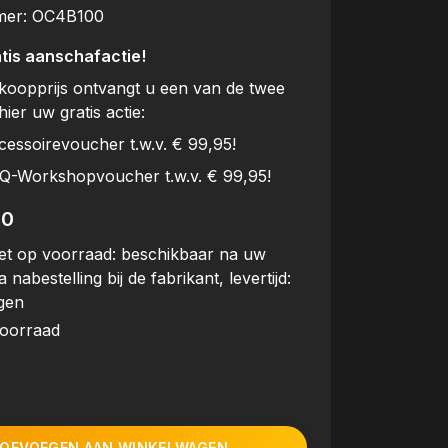
mer:
OC4B100
tis aanschafactie!
rkoopprijs ontvangt u een van de twee
hier uw gratis actie:
cessoirevoucher t.w.v. € 99,95!
BQ-Workshopvoucher t.w.v. € 99,95!
00
et op voorraad: beschikbaar na uw
a nabestelling bij de fabrikant, levertijd:
gen
voorraad
OEVOEGEN AAN WINKELWAGEN