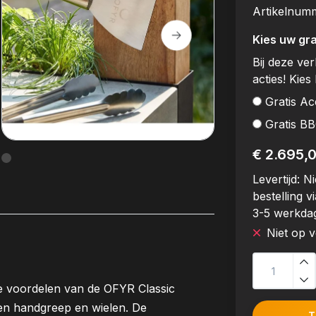
Artikelnum
Kies uw gra
Bij deze ve
acties! Kies 
Gratis Ac
Gratis B
€ 2.695,
Levertijd:
Ni
bestelling vi
3-5 werkda
Niet op 
e voordelen van de OFYR Classic
en handgreep en wielen. De
T