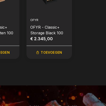
OFYR
OFYR
sic+
OFYR - Classic+
OFYR - Clas
ten 100
Storage Black 100
Storage Cor
€ 2.345,00
PRO
€ 2.545,00
OEGEN
TOEVOEGEN
TOEVO