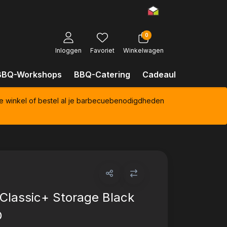
0
Inloggen
Favoriet
Winkelwagen
BBQ-Workshops
BBQ-Catering
Cadeaubonnen
Kl
e winkel of bestel al je barbecuebenodigdheden
Classic+ Storage Black
O