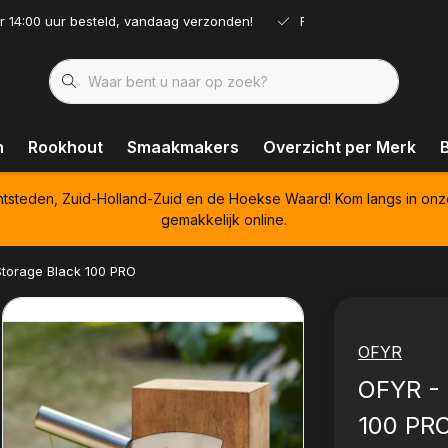
r 14:00 uur besteld, vandaag verzonden!
Ruim assortiment!
n
Rookhout
Smaakmakers
Overzicht per Merk
htsteden, Zuid-Holland-Zuid en de Hoekse Waard! Kom langs in onz
gemakkelijk online.
Storage Black 100 PRO
OFYR
OFYR - 
100 PR