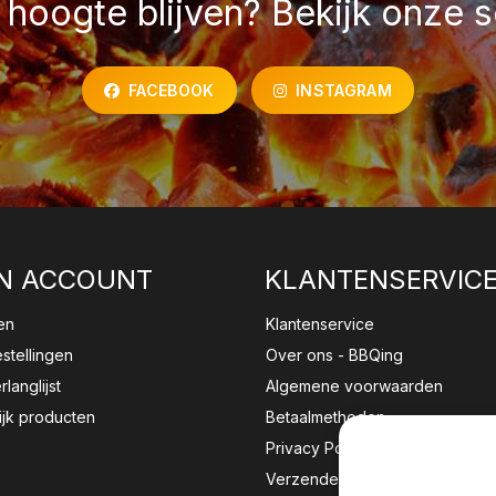
hoogte blijven? Bekijk onze s
FACEBOOK
INSTAGRAM
N ACCOUNT
KLANTENSERVIC
en
Klantenservice
estellingen
Over ons - BBQing
rlanglijst
Algemene voorwaarden
ijk producten
Betaalmethoden
Privacy Policy
Verzenden & retourneren