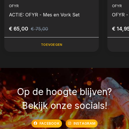
OFYR
OFYR
ACTIE: OFYR - Mes en Vork Set
OFYR -
€ 65,00
€ 14,9
€ 75,00
TOEVOEGEN
Op de hoogte blijven?
Bekijk onze socials!
FACEBOOK
INSTAGRAM