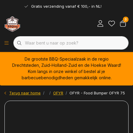
Gratis verzending vanaf € 100,- in NL!
0
De grootste BBQ-Speciaalzaak in de regio
Drechtsteden, Zuid-Holland-Zuid en de Hoekse Waard!
Kom langs in onze winkel of bestel al je
barbecuebenodigdheden gemakkelijk online.
Terug naar home
OFYR
OFYR - Food Bumper OFYR 75