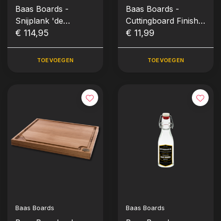
Baas Boards -
Baas Boards -
Snijplank 'de
Cuttingboard Finish
Vierkant'
€ 114,95
(ca. 100 ml)
€ 11,99
TOEVOEGEN
TOEVOEGEN
Baas Boards
Baas Boards