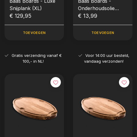
Baas Boards - Luxe
Baas Boards -
Snijplank (XL)
Onderhoudsolie
€ 129,95
(200ml)
€ 13,99
TOEVOEGEN
TOEVOEGEN
Gratis verzending vanaf €
Voor 14:00 uur besteld,
100,- in NL!
vandaag verzonden!