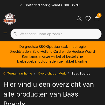
Gratis verzending vanaf € 100,- in NL!
0
De grootste BBQ-Speciaalzaak in de regio
Drechtsteden, Zuid-Holland-Zuid en de Hoekse Waard!
Kom langs in onze winkel of bestel al je
barbecuebenodigdheden gemakkelijk online.
Terug naar home
Overzicht per Merk
Baas Boards
Hier vind u een overzicht van
alle producten van Baas
Boards.