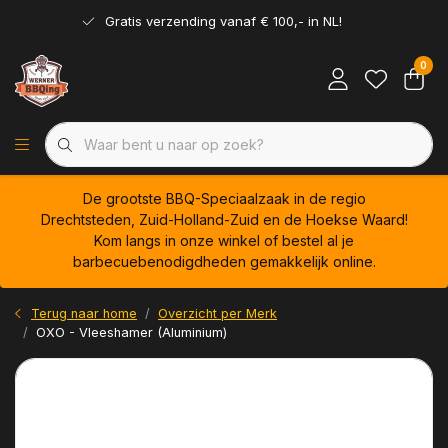
Gratis verzending vanaf € 100,- in NL!
0
De grootste BBQ-Speciaalzaak in de regio
Drechtsteden, Zuid-Holland-Zuid en de Hoekse Waard!
Kom langs in onze winkel of bestel al je
barbecuebenodigdheden gemakkelijk online.
Terug naar home
Overzicht per Merk
OXO - Vleeshamer (Aluminium)