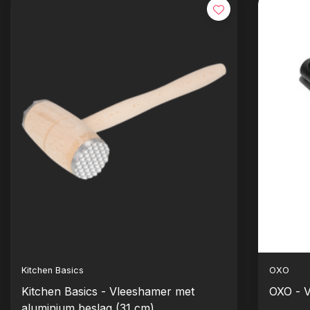
Kitchen Basics
OXO
Kitchen Basics - Vleeshamer met
OXO - 
aluminium beslag (31 cm)