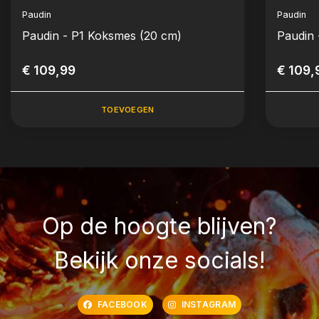
Paudin
Paudin
Paudin - P1 Koksmes (20 cm)
Paudin
€ 109,99
€ 109,
TOEVOEGEN
Op de hoogte blijven?
Bekijk onze socials!
FACEBOOK
INSTAGRAM