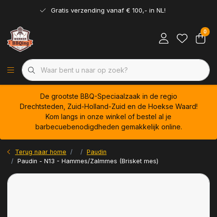
Gratis verzending vanaf € 100,- in NL!
0
De grootste BBQ-Speciaalzaak in de regio
Drechtsteden, Zuid-Holland-Zuid en de Hoekse Waard!
Kom langs in onze winkel of bestel al je
barbecuebenodigdheden gemakkelijk online.
Terug naar home
Paudin
Paudin - N13 - Hammes/Zalmmes (Brisket mes)