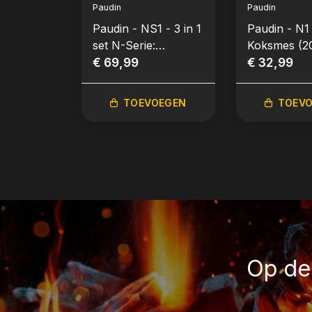
Paudin
Paudin
Paudin - NS1 - 3 in 1
Paudin - N1
set N-Serie:
Koksmes (2
Koksmes, Nakirimes,
€ 69,99
€ 32,99
Officemes
TOEVOEGEN
TOEV
Op de 