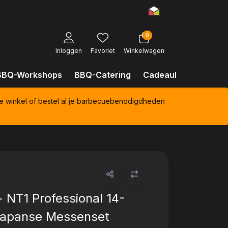
0
Inloggen
Favoriet
Winkelwagen
BBQ-Workshops
BBQ-Catering
Cadeaubonnen
Kl
e winkel of bestel al je barbecuebenodigdheden
- NT1 Professional 14-
Japanse Messenset