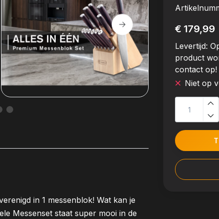
Artikelnum
€ 179,99
Levertijd:
Op
product wo
contact op!
Niet op 
T
erenigd in 1 messenblok! Wat kan je
le Messenset staat super mooi in de