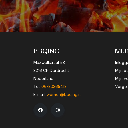
BBQING
MIJ
Maxwellstraat 53
Inlogg
3316 GP Dordrecht
Mijn b
Nederland
Mijn ve
Tel:
06-30365413
Vergel
E-mail:
werner@bbqing.nl