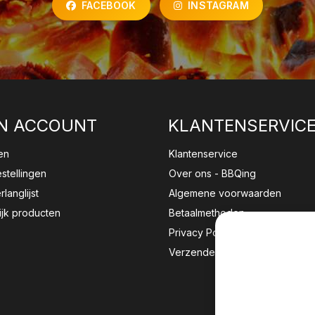
FACEBOOK
INSTAGRAM
N ACCOUNT
KLANTENSERVIC
en
Klantenservice
estellingen
Over ons - BBQing
rlanglijst
Algemene voorwaarden
ijk producten
Betaalmethoden
Privacy Policy
Verzenden & retourneren
Wij sla
website 