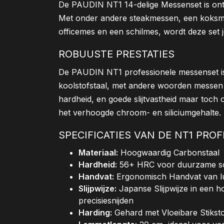
De PAUDIN NT1 14-delige Messenset is on
Met onder andere steakmessen, een koksm
officemes en een schilmes, wordt deze set 
ROBUUSTE PRESTATIES
De PAUDIN NT1 professionele messenset i
koolstofstaal, met andere woorden messen 
hardheid, en goede slijtvastheid maar toch 
het verhoogde chroom- en siliciumgehalte.
SPECIFICATIES VAN DE NT1 PRO
Materiaal:
Hoogwaardig Carbonstaal
Hardheid:
56+ HRC voor duurzame sch
Handvat:
Ergonomisch Handvat van l
Slijpwijze:
Japanse Slijpwijze in een 
precisiesnijden
Harding:
Gehard met Vloeibare Stikst