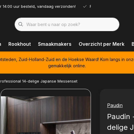
r 14:00 uur besteld, vandaag verzonden!
Ruim assortiment!
n
Rookhout
Smaakmakers
Overzicht per Merk
htsteden, Zuid-Holland-Zuid en de Hoekse Waard! Kom langs in onz
gemakkelijk online.
Professional 14-delige Japanse Messenset
Paudin
Paudin 
delige 