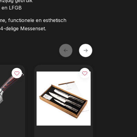
lzijdig gebruik
A en LFGB
me, functionele en esthetisch
4-delige Messenset.