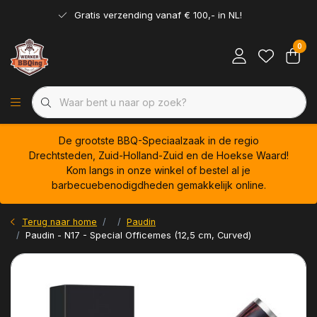
Gratis verzending vanaf € 100,- in NL!
0
De grootste BBQ-Speciaalzaak in de regio
Drechtsteden, Zuid-Holland-Zuid en de Hoekse Waard!
Kom langs in onze winkel of bestel al je
barbecuebenodigdheden gemakkelijk online.
Terug naar home
Paudin
Paudin - N17 - Special Officemes (12,5 cm, Curved)