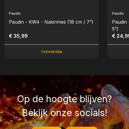
Paudin
Paudin
Paudin - KW4 - Nakirimes (18 cm / 7”)
Paudin 
5”)
€ 35,99
€ 24,9
TOEVOEGEN
Op de hoogte blijven?
Bekijk onze socials!