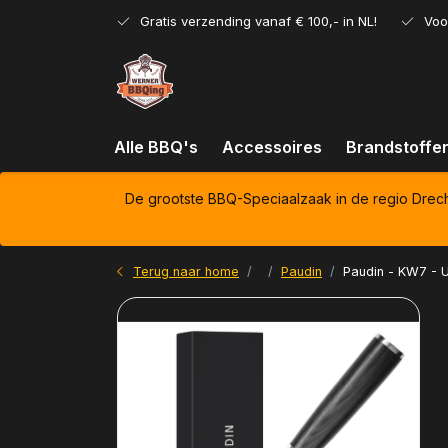
Gratis verzending vanaf € 100,- in NL!
Voo
Alle BBQ's
Accessoires
Brandstoffe
De grootste BBQ-Speciaalzaak in de regio Drec
Terug naar home
Paudin
Paudin - KW7 - U