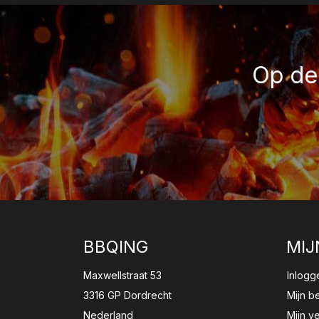
Op de 
BBQING
MIJ
Maxwellstraat 53
Inlogg
3316 GP Dordrecht
Mijn b
Nederland
Mijn ve