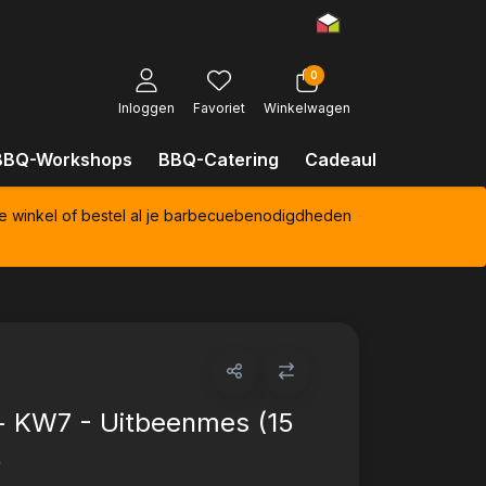
0
Inloggen
Favoriet
Winkelwagen
BBQ-Workshops
BBQ-Catering
Cadeaubonnen
Kl
e winkel of bestel al je barbecuebenodigdheden
- KW7 - Uitbeenmes (15
)