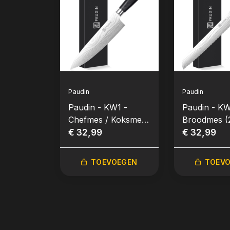
Paudin
Paudin
Paudin - KW1 -
Paudin - KW
Chefmes / Koksmes
Broodmes (
(20,5 cm / 8”)
€ 32,99
/ 8”)
€ 32,99
TOEVOEGEN
TOEV