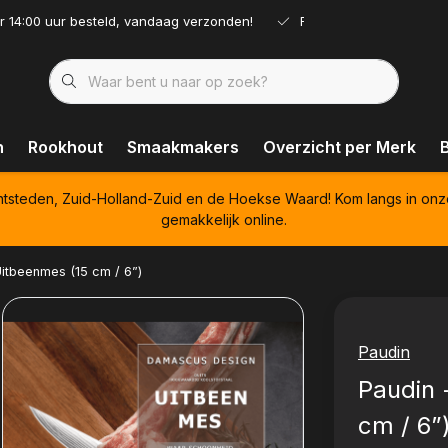
r 14:00 uur besteld, vandaag verzonden!
Ruim assortiment!
n
Rookhout
Smaakmakers
Overzicht per Merk
htsteden, Zuid-Holland-Zuid en de Hoekse Waard! Kom langs in onz
gemakkelijk online.
itbeenmes (15 cm / 6”)
Paudin
Paudin 
cm / 6”