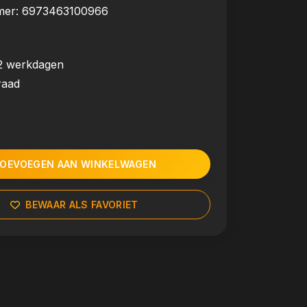
mer:
6973463100966
2 werkdagen
raad
OEVOEGEN AAN WINKELWAGEN
BEWAAR ALS FAVORIET