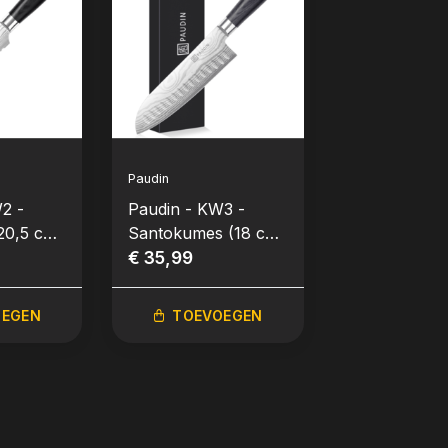
Paudin
Paudin
2 -
Paudin - KW3 -
Paudin - KW
20,5 cm
Santokumes (18 cm
Nakirimes (1
/ 7”)
€ 35,99
7”)
€ 35,99
OEGEN
TOEVOEGEN
TOEVO