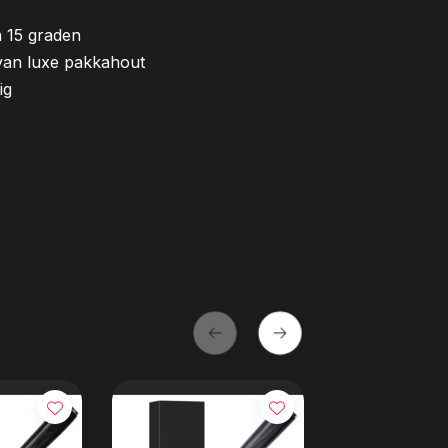
n 15 graden
van luxe pakkahout
ig