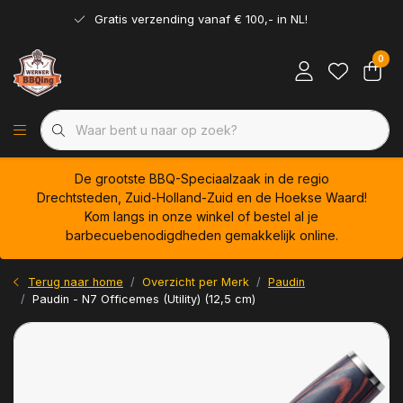
Gratis verzending vanaf € 100,- in NL!
0
De grootste BBQ-Speciaalzaak in de regio
Drechtsteden, Zuid-Holland-Zuid en de Hoekse Waard!
Kom langs in onze winkel of bestel al je
barbecuebenodigdheden gemakkelijk online.
Terug naar home
Overzicht per Merk
Paudin
Paudin - N7 Officemes (Utility) (12,5 cm)