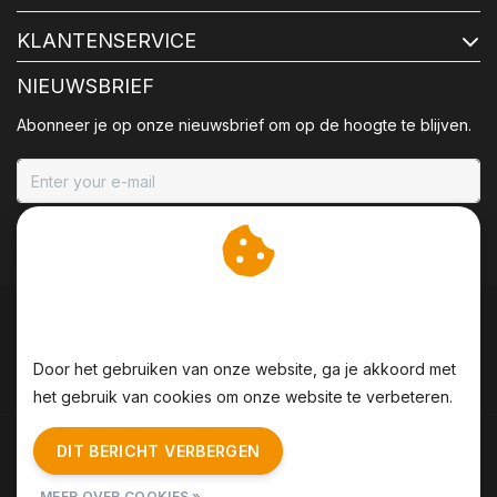
KLANTENSERVICE
NIEUWSBRIEF
Abonneer je op onze nieuwsbrief om op de hoogte te blijven.
ABONNEER
Wij slaan cookies op om
onze website te verbeteren.
Door het gebruiken van onze website, ga je akkoord met
het gebruik van cookies om onze website te verbeteren.
Algemene voorwaarden
|
Disclaimer
|
Privacy Policy
|
DIT BERICHT VERBERGEN
Sitemap
|
RSS Feed
MEER OVER COOKIES »