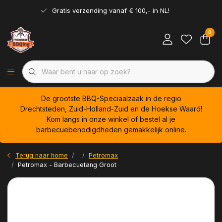
Gratis verzending vanaf € 100,- in NL!
0
De grootste BBQ-Speciaalzaak in de regio
Drechtsteden, Zuid-Holland-Zuid en de Hoekse Waard!
Kom langs in onze winkel of bestel al je
barbecuebenodigdheden gemakkelijk online.
Terug naar home
Petromax
Petromax - Barbecuetang Groot