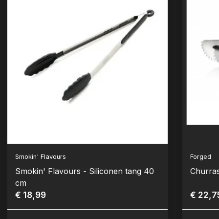
Smokin' Flavours
Forged
Smokin' Flavours - Siliconen tang 40
Churras
cm
€ 18,99
€ 22,7