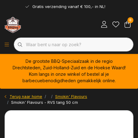
Gratis verzending vanaf € 100,- in NL!
0
De grootste BBQ-Speciaalzaak in de regio
Drechtsteden, Zuid-Holland-Zuid en de Hoekse Waard!
Kom langs in onze winkel of bestel al je
barbecuebenodigdheden gemakkelijk online.
Terug naar home
Smokin' Flavours
Smokin' Flavours - RVS tang 50 cm