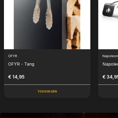
OFYR
Napoleo
OFYR - Tang
Napoleo
€ 14,95
€ 34,9
TOEVOEGEN