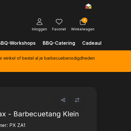
0
Inloggen
Favoriet
Winkelwagen
BBQ-Workshops
BBQ-Catering
Cadeaubonnen
Kl
e winkel of bestel al je barbecuebenodigdheden
x - Barbecuetang Klein
mer:
PX ZA1