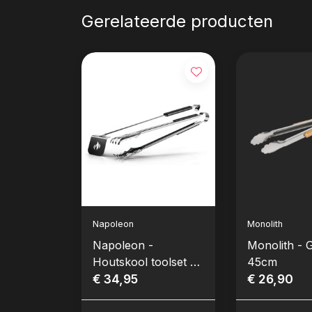
Gerelateerde producten
Napoleon
Monolith
Napoleon -
Monolith - G
Houtskool toolset 2
45cm
delig
€ 34,95
€ 26,90