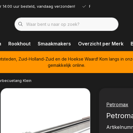
r 14:00 uur besteld, vandaag verzonden!
Ruim assortiment!
n
Rookhout
Smaakmakers
Overzicht per Merk
htsteden, Zuid-Holland-Zuid en de Hoekse Waard! Kom langs in onz
gemakkelijk online.
rbecuetang Klein
Petromax
Petroma
Artikelnum