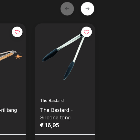
The Bastard
Petromax
rilltang
The Bastard -
Petromax -
Silicone tong
Barbecuetan
€ 16,95
€ 24,90