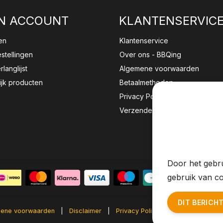
N ACCOUNT
KLANTENSERVIC
en
Klantenservice
estellingen
Over ons - BBQing
rlanglijst
Algemene voorwaarden
ijk producten
Betaalmethoden
Privacy Policy
Verzenden & retourneren
Wij sla
website 
Door het gebru
gebruik van co
DIT BERICH
ene voorwaarden
|
Disclaimer
|
Privacy Policy
|
Sitemap
|
RS