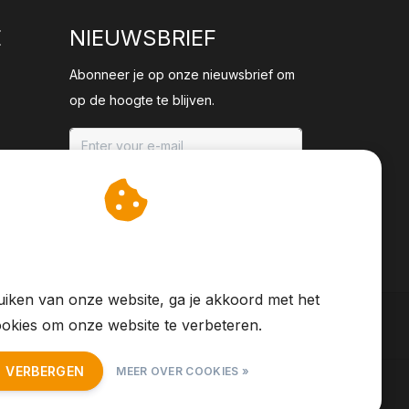
E
NIEUWSBRIEF
Abonneer je op onze nieuwsbrief om
op de hoogte te blijven.
ABONNEER
an cookies op om onze
te verbeteren.
iken van onze website, ga je akkoord met het
okies om onze website te verbeteren.
T VERBERGEN
MEER OVER COOKIES »
S Feed