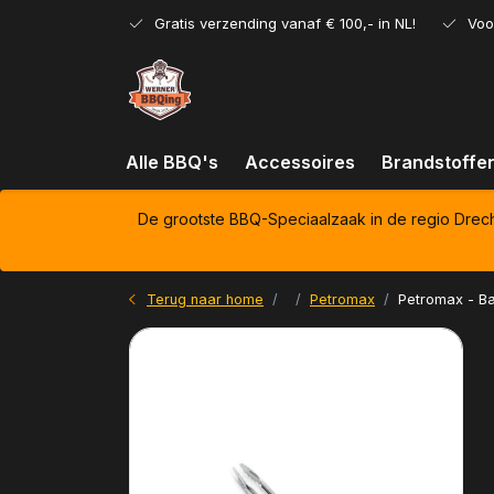
Gratis verzending vanaf € 100,- in NL!
Voo
Alle BBQ's
Accessoires
Brandstoffe
De grootste BBQ-Speciaalzaak in de regio Drec
Terug naar home
Petromax
Petromax - Ba