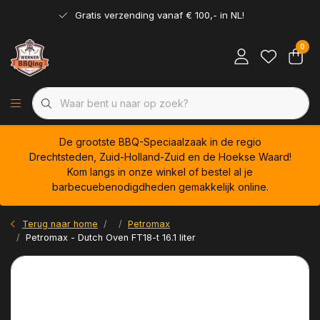
Gratis verzending vanaf € 100,- in NL!
0
De grootste BBQ-Speciaalzaak in de regio
Drechtsteden, Zuid-Holland-Zuid en de Hoekse Waard!
Kom langs in onze winkel of bestel al je
barbecuebenodigdheden gemakkelijk online.
Terug naar home
Petromax
Petromax - Dutch Oven FT18-t 16.1 liter