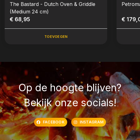
The Bastard - Dutch Oven & Griddle
Petrom
(Medium 24 cm)
€ 68,95
€ 179,
TOEVOEGEN
Op de hoogte blijven?
Bekijk onze socials!
FACEBOOK
INSTAGRAM