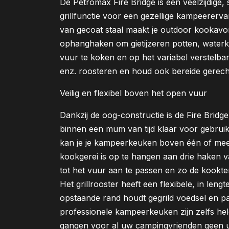
De Petromax Fire Bridge is een veelzijdige,
grillfunctie voor een gezellige kampeererva
van gecoat staal maakt je outdoor kookavon
ophanghaken om gietijzeren potten, waterk
vuur te koken en op het variabel verstelbare
enz. roosteren en houd ook bereide gerec
Veilig en flexibel boven het open vuur
Dankzij de oog-constructie is de Fire Bridge
binnen een mum van tijd klaar voor gebrui
kan je je kampeerkeuken boven één of mee
kookgerei is op te hangen aan drie haken v
tot het vuur aan te passen en zo de kookte
Het grillrooster heeft een flexibele, in len
opstaande rand houdt gegrild voedsel en pa
professionele kampeerkeuken zijn zelfs 
gangen voor al uw campingvrienden geen u