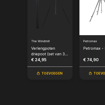
The Windmill
Petromax
Verlengpoten
Petromax - 
driepoot (set van 3
poten)
€ 24,95
€ 74,90
TOEVOEGEN
TOEV