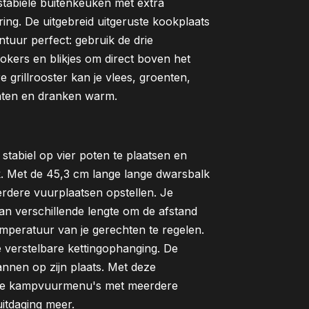
 stabiele buitenkeuken met extra
ring. De uitgebreid uitgeruste kookplaats
tuur perfect: gebruik de drie
okers en blikjes om direct boven het
 grillrooster kan je vlees, groenten,
hten en dranken warm.
 stabiel op vier poten te plaatsen en
k. Met de 45,3 cm lange lange dwarsbalk
rdere vuurplaatsen opstellen. Je
an verschillende lengte om de afstand
mperatuur van je gerechten te regelen.
gte verstelbare kettingophanging. De
nnen op zijn plaats. Met deze
hele kampvuurmenu's met meerdere
itdaging meer.