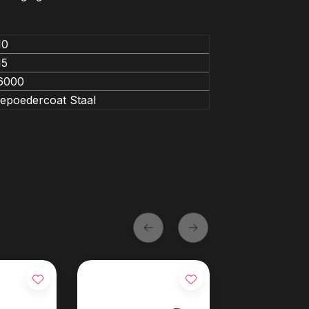
10
15
6000
epoedercoat Staal