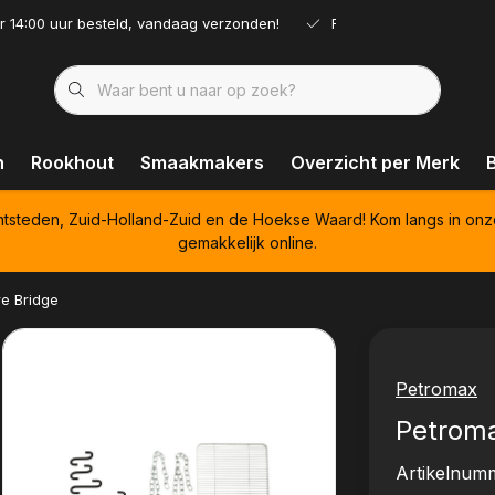
r 14:00 uur besteld, vandaag verzonden!
Ruim assortiment!
n
Rookhout
Smaakmakers
Overzicht per Merk
htsteden, Zuid-Holland-Zuid en de Hoekse Waard! Kom langs in onz
gemakkelijk online.
re Bridge
Petromax
Petroma
Artikelnum