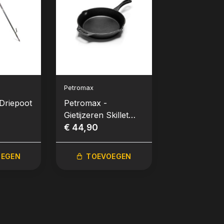
Petromax
Driepoot
Petromax -
Gietijzeren Skillet
30cm
€ 44,90
OEGEN
TOEVOEGEN