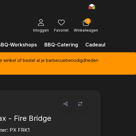
0
Inloggen
Favoriet
Winkelwagen
BBQ-Workshops
BBQ-Catering
Cadeaubonnen
Kl
e winkel of bestel al je barbecuebenodigdheden
x - Fire Bridge
mer:
PX FRK1