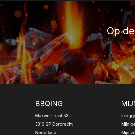
Op de 
BBQING
MIJ
Maxwellstraat 53
Inlogg
3316 GP Dordrecht
Mijn b
Nederland
Mijn ve