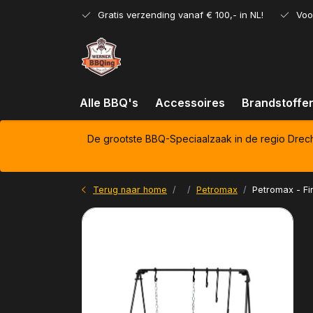
Gratis verzending vanaf € 100,- in NL!
Voo
Alle BBQ's
Accessoires
Brandstoffe
De grootste BBQ-Speciaalzaak in de regio Drec
Terug naar home
Petromax
Petromax - Fi