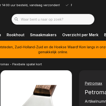
r 14:00 uur besteld, vandaag verzonden!
Ruim assortiment!
n
Rookhout
Smaakmakers
Overzicht per Merk
htsteden, Zuid-Holland-Zuid en de Hoekse Waard! Kom langs in onz
gemakkelijk online.
romax - Flexibele spatel kort
Petromax
Petroma
Artikelnum