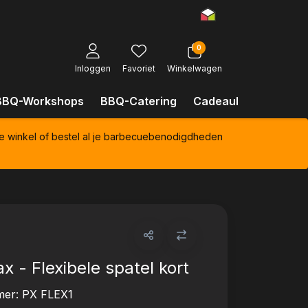
0
Inloggen
Favoriet
Winkelwagen
BBQ-Workshops
BBQ-Catering
Cadeaubonnen
Kl
e winkel of bestel al je barbecuebenodigdheden
x - Flexibele spatel kort
mer:
PX FLEX1