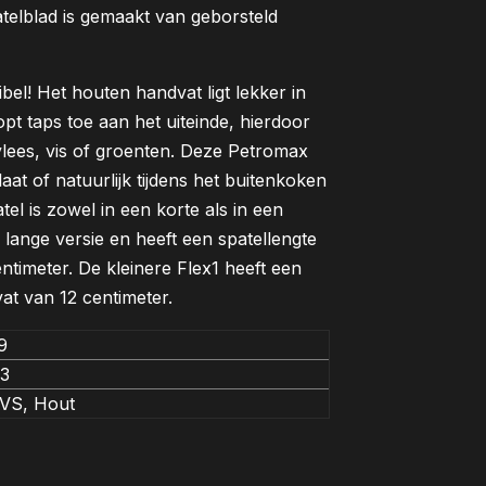
telblad is gemaakt van geborsteld
ibel! Het houten handvat ligt lekker in
opt taps toe aan het uiteinde, hierdoor
vlees, vis of groenten. Deze Petromax
aat of natuurlijk tijdens het buitenkoken
el is zowel in een korte als in een
e lange versie en heeft een spatellengte
timeter. De kleinere Flex1 heeft een
at van 12 centimeter.
9
.3
VS, Hout