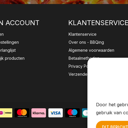
N ACCOUNT
KLANTENSERVIC
en
Klantenservice
estellingen
Over ons - BBQing
rlanglijst
Algemene voorwaarden
ijk producten
Betaalmethoden
Privacy Policy
Verzenden & retourneren
Wij sla
website 
Door het gebru
gebruik van co
DIT BERICH