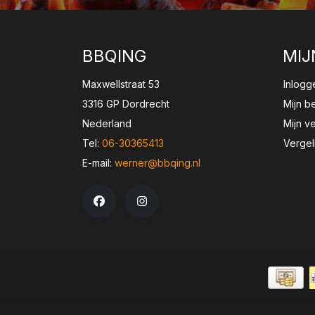
BBQING
MIJ
Maxwellstraat 53
Inlogg
3316 GP Dordrecht
Mijn b
Nederland
Mijn ve
Tel:
06-30365413
Vergel
E-mail:
werner@bbqing.nl