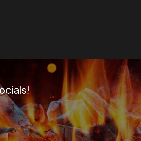
ocials!