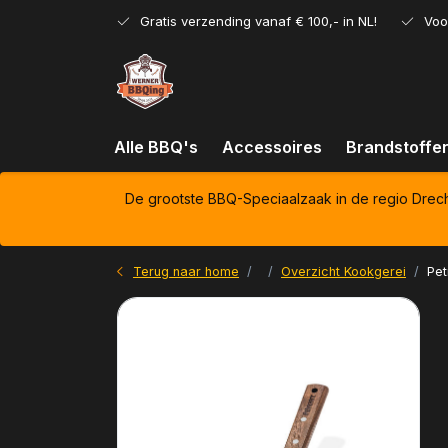
Gratis verzending vanaf € 100,- in NL!
Voo
Alle BBQ's
Accessoires
Brandstoffe
De grootste BBQ-Speciaalzaak in de regio Drec
Terug naar home
Overzicht Kookgerei
Pet