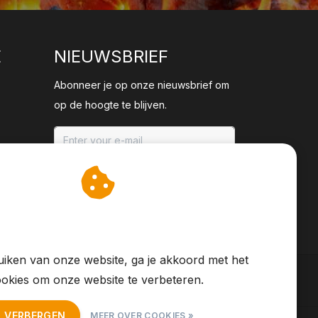
E
NIEUWSBRIEF
Abonneer je op onze nieuwsbrief om
op de hoogte te blijven.
ABONNEER
an cookies op om onze
te verbeteren.
iken van onze website, ga je akkoord met het
okies om onze website te verbeteren.
T VERBERGEN
MEER OVER COOKIES »