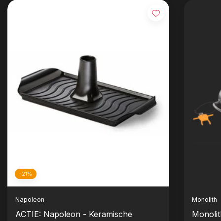
-21%
Napoleon
Monolith
ACTIE: Napoleon - Keramische
Monolit