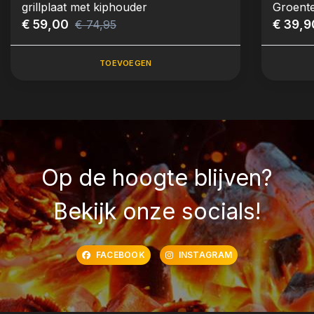
grillplaat met kiphouder
Groent
€ 59,00
€ 39,9
€ 74,95
TOEVOEGEN
Op de hoogte blijven?
Bekijk onze socials!
FACEBOOK
INSTAGRAM