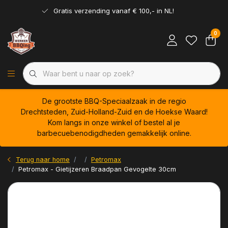
Gratis verzending vanaf € 100,- in NL!
0
De grootste BBQ-Speciaalzaak in de regio
Drechtsteden, Zuid-Holland-Zuid en de Hoekse Waard!
Kom langs in onze winkel of bestel al je
barbecuebenodigdheden gemakkelijk online.
Terug naar home
Petromax
Petromax - Gietijzeren Braadpan Gevogelte 30cm