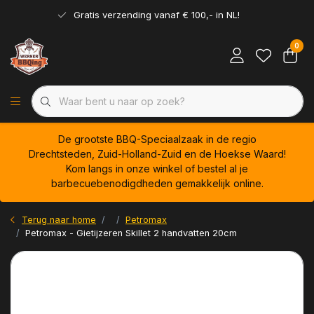
Gratis verzending vanaf € 100,- in NL!
0
De grootste BBQ-Speciaalzaak in de regio
Drechtsteden, Zuid-Holland-Zuid en de Hoekse Waard!
Kom langs in onze winkel of bestel al je
barbecuebenodigdheden gemakkelijk online.
Terug naar home
Petromax
Petromax - Gietijzeren Skillet 2 handvatten 20cm