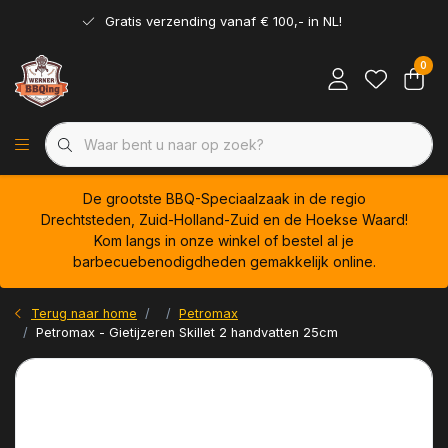
Gratis verzending vanaf € 100,- in NL!
0
De grootste BBQ-Speciaalzaak in de regio
Drechtsteden, Zuid-Holland-Zuid en de Hoekse Waard!
Kom langs in onze winkel of bestel al je
barbecuebenodigdheden gemakkelijk online.
Terug naar home
Petromax
Petromax - Gietijzeren Skillet 2 handvatten 25cm