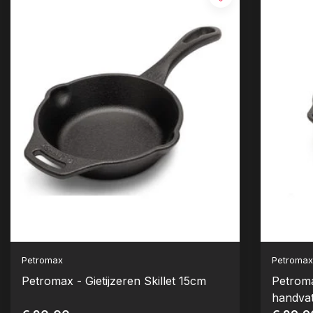
Petromax
Petroma
Petromax - Gietijzeren Skillet 15cm
Petromax
handva