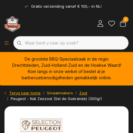
Gratis verzending vanaf € 100,- in NL!
0
De grootste BBQ-Speciaalzaak in de regio
Drechtsteden, Zuid-Holland-Zuid en de Hoekse Waard!
Kom langs in onze winkel of bestel al je
barbecuebenodigdheden gemakkelijk online.
Terug naar home
Smaakmakers
Zout
Peugeot - Nat Zeezout (Sel de Guérande) (300gr)