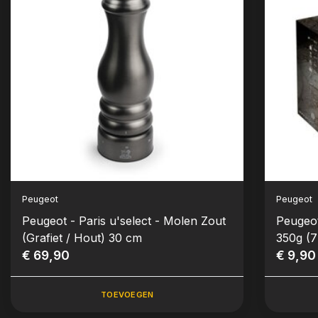
Peugeot
Peugeot
Peugeot - Paris u'select - Molen Zout
Peugeot
(Grafiet / Hout) 30 cm
350g (7
€ 69,90
€ 9,90
TOEVOEGEN