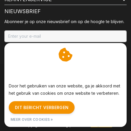
NIEUWSBRIEF
Abonneer je op onze nieuwsbrief om op de hoogte te blijven.
ABONNEER
Wij slaan cookies op om
onze website te verbeteren.
Door het gebruiken van onze website, ga je akkoord met
het gebruik van cookies om onze website te verbeteren.
Algemene voorwaarden
|
Disclaimer
|
Privacy Policy
|
DIT BERICHT VERBERGEN
Sitemap
|
RSS Feed
MEER OVER COOKIES »
© Copyright 2026 - BBQing | Realisatie
InStijl Media